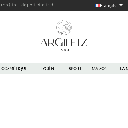
op.), frais de port
offerts da
|
Français
COSMÉTIQUE
HYGIÈNE
SPORT
MAISON
LA 