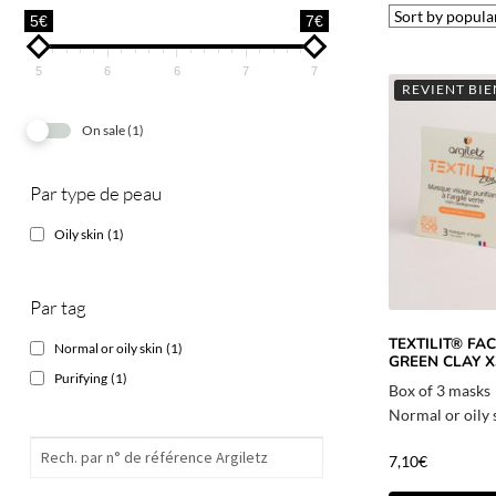
5€
7€
5
6
6
7
7
REVIENT BI
On sale
(1)
Par type de peau
Oily skin
(1)
Par tag
TEXTILIT® FA
Normal or oily skin
(1)
GREEN CLAY X
Purifying
(1)
Box of 3 masks
Normal or oily 
7,10
€