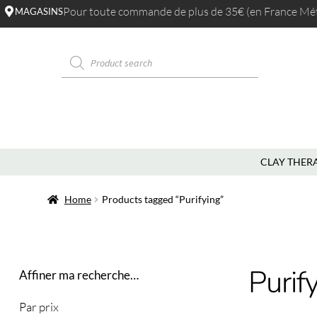
Pour toute commande de plus de 35€ (en France Métr
MAGASINS
CLAY THER
Home
Products tagged “Purifying”
Purif
Affiner ma recherche…
Par prix