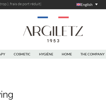
op.), frais de port
réduits a
|
English
APY
COSMETIC
HYGIÈNE
HOME
THE COMPANY
ying