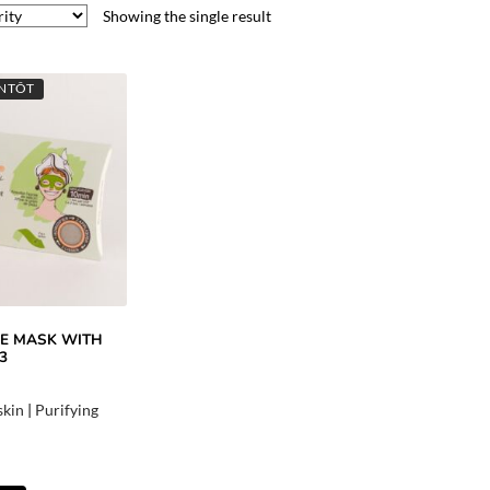
Showing the single result
ENTÔT
CE MASK WITH
3
skin
|
Purifying