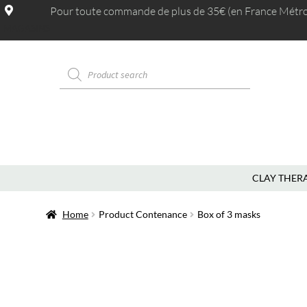
Pour toute commande de plus de 35€ (en France Métrop.
MAGASINS
CLAY THER
Home
Product Contenance
Box of 3 masks