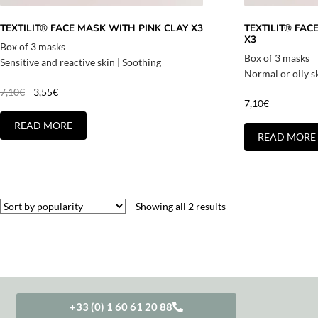
TEXTILIT® FACE MASK WITH PINK CLAY X3
TEXTILIT® FAC
X3
Box of 3 masks
Box of 3 masks
Sensitive and reactive skin
|
Soothing
Normal or oily s
7,10
€
3,55
€
7,10
€
READ MORE
READ MORE
Showing all 2 results
+33 (0) 1 60 61 20 88