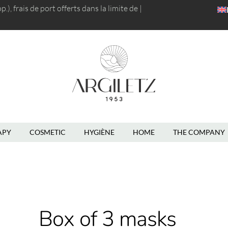
), frais de port
offerts dans la limite de 5kg
|
APY
COSMETIC
HYGIÈNE
HOME
THE COMPANY
Box of 3 masks