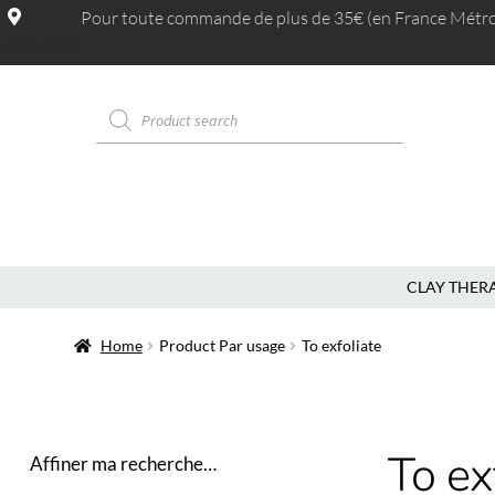
Pour toute commande de plus de 35€ (en France Métrop.
MAGASINS
CLAY THER
Home
Product Par usage
To exfoliate
To ex
Affiner ma recherche…