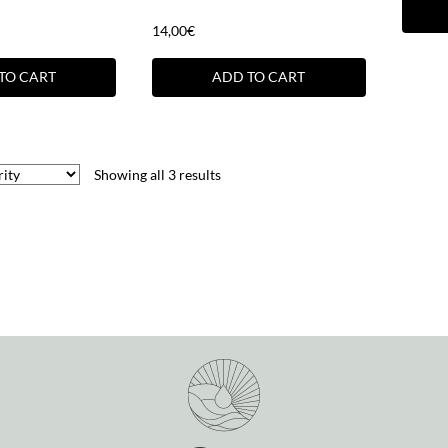
14,00
€
TO CART
ADD TO CART
Showing all 3 results