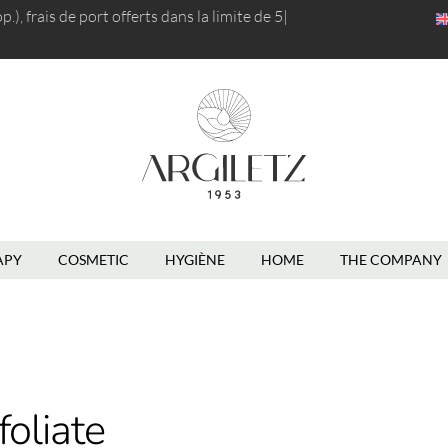
), frais de port
offerts dans la limite de 5kg
|
APY
COSMETIC
HYGIÈNE
HOME
THE COMPANY
foliate