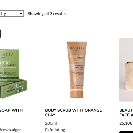
Showing all 3 results
 SOAP WITH
BODY SCRUB WITH ORANGE
BEAUTY
CLAY
FACE 
200ml
25,10
€
Brown algae
Exfoliating