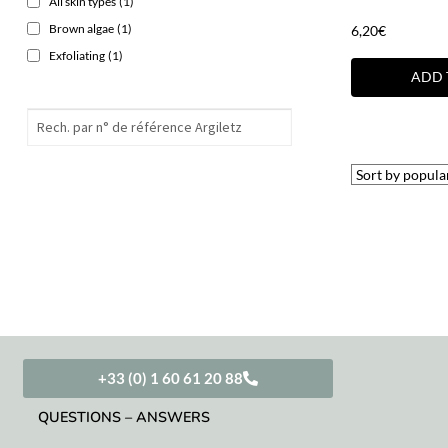
All skin types
(1)
Brown algae
(1)
6,20
€
Exfoliating
(1)
ADD 
+33 (0) 1 60 61 20 88
QUESTIONS – ANSWERS