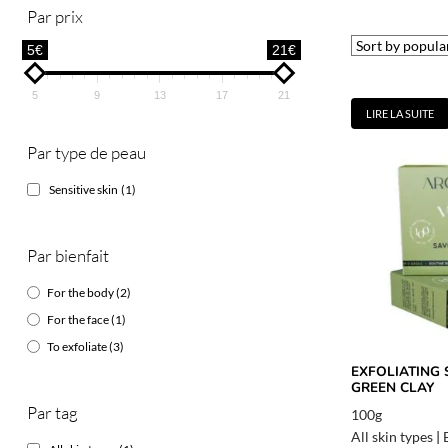
Par prix
5€
21€
5
9
13
17
21
LIRE LA SUITE
Par type de peau
Sensitive skin
(1)
Par bienfait
For the body
(2)
For the face
(1)
To exfoliate
(3)
EXFOLIATING
GREEN CLAY
Par tag
100g
All skin types
|