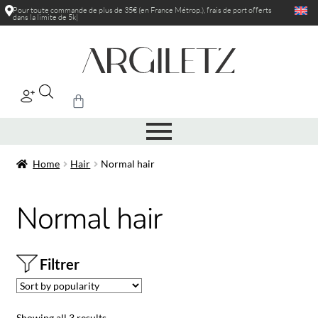
Pour toute commande de plus de 35€ (en France Métrop.), frais de port
offerts
dans la limite de 5kg
|
Home
Hair
Normal hair
Normal hair
Filtrer
Showing all 3 results