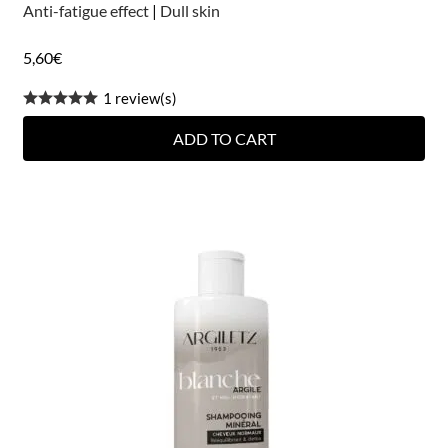
Anti-fatigue effect
|
Dull skin
5,60
€
1 review(s)
ADD TO CART